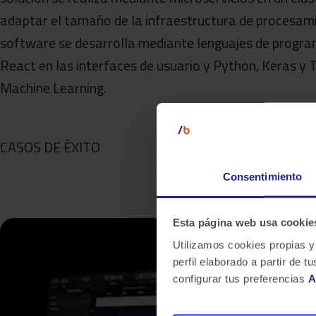
adaptar el tamaño de la infraestructura de procesam
software se desarrolla mediante lenguajes de progra
React en las interfaces de usuario y Python, Keras 
Machine Learning.
CASOS DE ÉXITO
Consentimiento
Esta página web usa cookie
Utilizamos cookies propias y
perfil elaborado a partir de
configurar tus preferencias
A