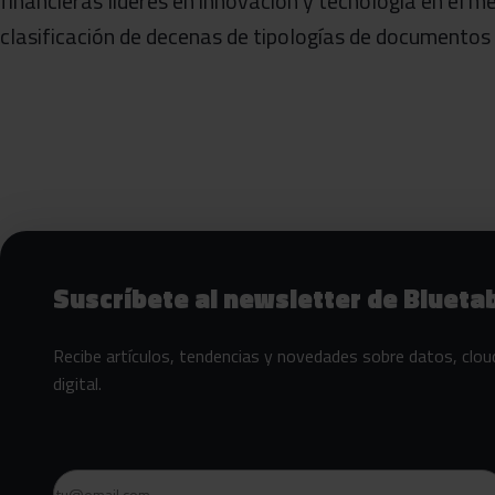
financieras líderes en innovación y tecnología en el 
clasificación de decenas de tipologías de documento
Siguientes pasos con Bluetab
Suscríbete al newsletter de Blueta
Recibe artículos, tendencias y novedades sobre datos, clou
digital.
Email