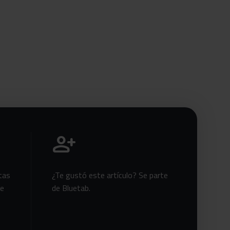
Únete a Bluetab
person_add
tas
¿Te gustó este artículo? Se parte
te
de Bluetab.