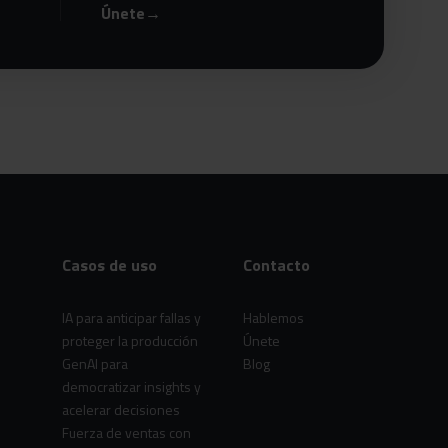
Únete
→
Casos de uso
Contacto
IA para anticipar fallas y
Hablemos
proteger la producción
Únete
GenAI para
Blog
democratizar insights y
acelerar decisiones
Fuerza de ventas con