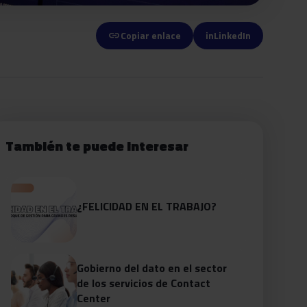
link
Copiar enlace
in
LinkedIn
También te puede interesar
¿FELICIDAD EN EL TRABAJO?
Gobierno del dato en el sector
de los servicios de Contact
Center