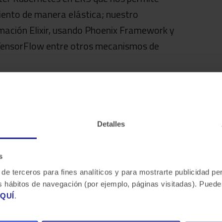
iento de manera elástica; nuestro
mación Elixir, usando Phoenix Framework y
y TensorFlow entre otros mecanismos de
Detalles
s
 de terceros para fines analíticos y para mostrarte publicidad p
 tus hábitos de navegación (por ejemplo, páginas visitadas). Pue
QUÍ
.