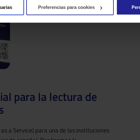
sarias
Preferencias para cookies
Per
cial para la lectura de
s
s a Service) para una de las instituciones