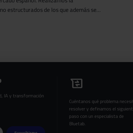
mercado español. Realizamos la
s no estructurados de los que además se…
Habla con Bluetab
b
business_messages
d, IA y transformación
Cuéntanos qué problema necesi
resolver y definamos el siguien
paso con un especialista de
Bluetab.
Suscribirme