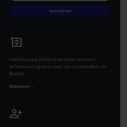
Suscribirme
Habla con Bluetab
business_messages
Cuéntanos qué problema necesitas resolver y
definamos el siguiente paso con un especialista de
Bluetab.
Hablemos
→
Únete a Bluetab
person_add