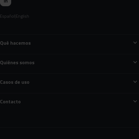
in
Español
English
expand_more
Qué hacemos
expand_more
Quiénes somos
expand_more
Casos de uso
expand_more
Contacto