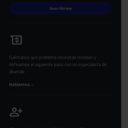
Suscribirme
Habla con Bluetab
business_messages
Cuéntanos qué problema necesitas resolver y
definamos el siguiente paso con un especialista de
Bluetab.
Hablemos
→
Únete a Bluetab
person_add