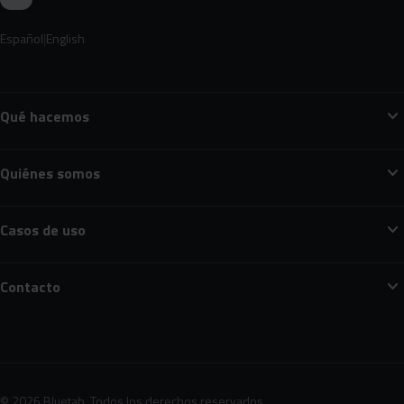
Español
English
expand_more
Qué hacemos
expand_more
Quiénes somos
expand_more
Casos de uso
expand_more
Contacto
© 2026 Bluetab. Todos los derechos reservados.