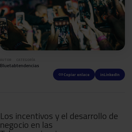
AUTOR
CATEGORÍA
Bluetab
tendencias
link
Copiar enlace
in
LinkedIn
Los incentivos y el desarrollo de
negocio en las