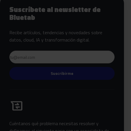
Suscríbete al newsletter de
Bluetab
Recibe artículos, tendencias y novedades sobre
datos, cloud, IA y transformación digital.
Email
Suscribirme
Habla con Bluetab
business_messages
Cuéntanos qué problema necesitas resolver y
definamos el siguiente paso con un especialista de