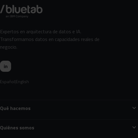
Expertos en arquitectura de datos e IA.
Transformamos datos en capacidades reales de
negocio.
in
Español
English
expand_more
Qué hacemos
expand_more
Quiénes somos