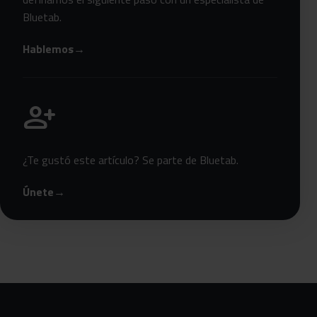
Bluetab.
Hablemos
→
Únete a Bluetab
person_add
¿Te gustó este artículo? Se parte de Bluetab.
Únete
→