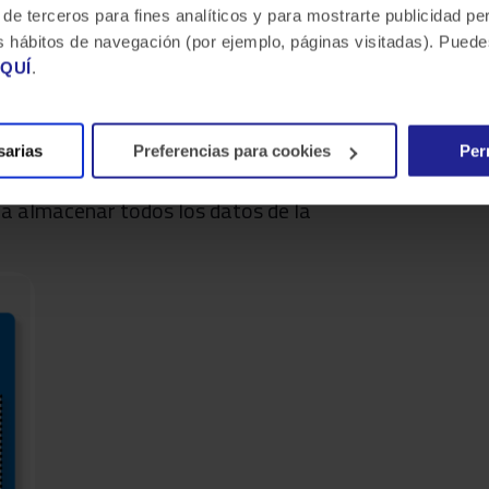
 de terceros para fines analíticos y para mostrarte publicidad p
ida administración, Microsoft Fabric
 tus hábitos de navegación (por ejemplo, páginas visitadas). Pue
s.
QUÍ
.
onviene especificar que, Microsoft Fabric
álisis diseñadas para trabajar
sarias
Preferencias para cookies
Per
pta a un rol y tarea específica:
ra almacenar todos los datos de la