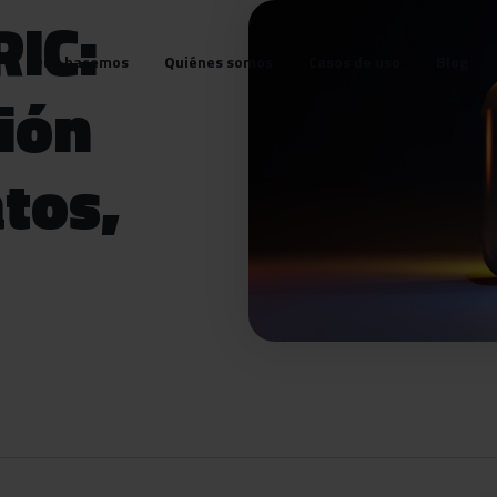
IC:
Qué hacemos
Quiénes somos
Casos de uso
Blog
ión
atos,