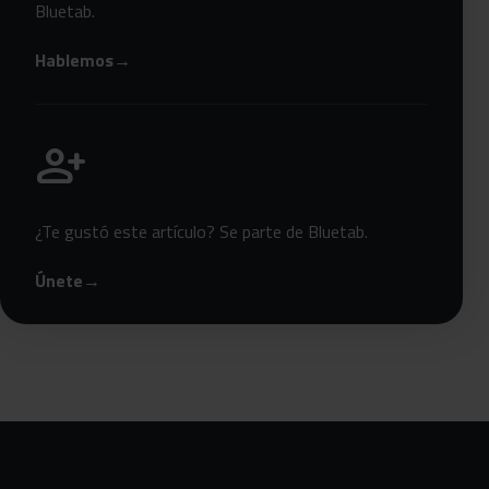
Bluetab.
Hablemos
→
Únete a Bluetab
person_add
¿Te gustó este artículo? Se parte de Bluetab.
Únete
→