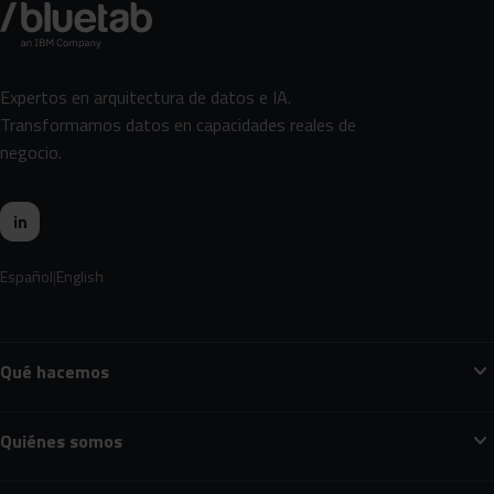
Expertos en arquitectura de datos e IA.
Transformamos datos en capacidades reales de
negocio.
in
Español
English
expand_more
Qué hacemos
expand_more
Quiénes somos