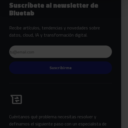
Suscríbete al newsletter de
Bluetab
Recibe artículos, tendencias y novedades sobre
datos, cloud, IA y transformación digital.
Email
Suscribirme
Habla con Bluetab
business_messages
Cuéntanos qué problema necesitas resolver y
definamos el siguiente paso con un especialista de