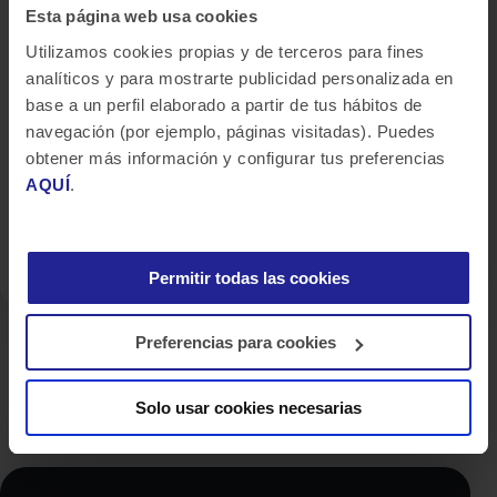
INCREASING THE CAPABILITIES OF ARTIFICIAL
Esta página web usa cookies
INTELLIGENCE USAGE WITHIN THE ORGANIZATION
Utilizamos cookies propias y de terceros para fines
analíticos y para mostrarte publicidad personalizada en
Creando una comunidad dataHub en
base a un perfil elaborado a partir de tus hábitos de
tu organización
navegación (por ejemplo, páginas visitadas). Puedes
obtener más información y configurar tus preferencias
AQUÍ
.
CREATING A DATAHUB COMMUNITY IN
YOUR ORGANIZATION
Permitir todas las cookies
Preferencias para cookies
Solo usar cookies necesarias
Siguientes pasos con Bluetab