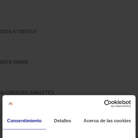
DATA STRATEGY
DATA FABRIC
AUGMENTED ANALYTICS
Consentimiento
Detalles
Acerca de las cookies
También te puede interesar