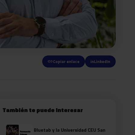
link
Copiar enlace
in
LinkedIn
También te puede interesar
Bluetab y la Universidad CEU San