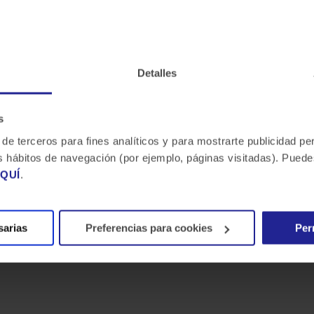
se adelanta y está dedicada a brindar la
rofesional, talentoso y apasionado, que
a Oscar.
Detalles
to?
s
 de terceros para fines analíticos y para mostrarte publicidad p
 tus hábitos de navegación (por ejemplo, páginas visitadas). Pue
QUÍ
.
sarias
Preferencias para cookies
Per