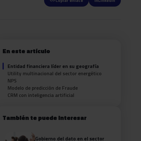
link
Copiar enlace
in
LinkedIn
En este artículo
Entidad financiera líder en su geografía
Utility multinacional del sector energético
NPS
Modelo de predicción de Fraude
CRM con inteligencia artificial
También te puede interesar
Gobierno del dato en el sector