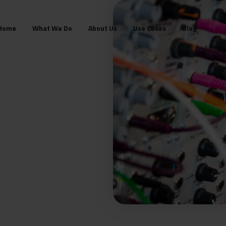
Home
What We Do
About Us
Use Cases
Blog