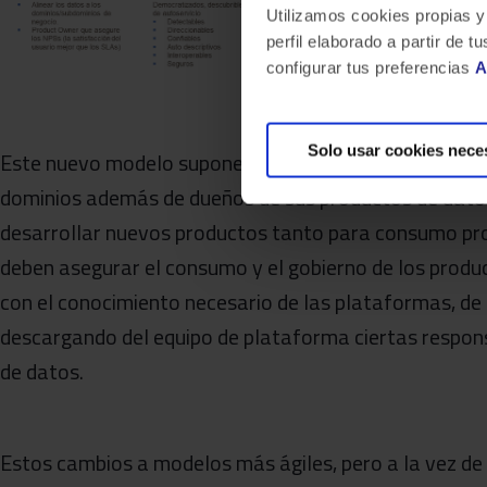
Utilizamos cookies propias y
perfil elaborado a partir de
configurar tus preferencias
A
Solo usar cookies nece
Este nuevo modelo supone además un
cambio organi
dominios además de dueños de sus productos de dato
desarrollar nuevos productos tanto para consumo pro
deben asegurar el consumo y el gobierno de los produc
con el conocimiento necesario de las plataformas, d
descargando del equipo de plataforma ciertas respons
de datos.
Estos cambios a modelos más ágiles, pero a la vez de 