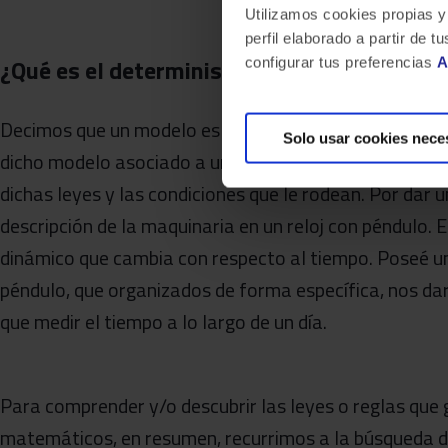
Utilizamos cookies propias y
perfil elaborado a partir de
¿Qué es el determinismo?
configurar tus preferencias
A
Decimos que un modelo es determinista cuando existe 
Solo usar cookies nece
dicho modelo asociado a un fenómeno particular. O e
dichas leyes y las condiciones que le rodean. Por dar u
descripción de la maquinaria en un reloj con péndulo.
dinámico que cambia con respecto al tiempo. Poseé un
péndulo, que organizados de forma específica, nos dar
que medir el tiempo a lo largo de un día.
Para comprender y/o descubrir las leyes o reglas que 
matemáticos, en resumen, recurrimos a la búsqueda d