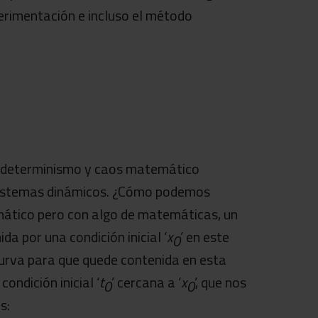
erimentación e incluso el método
, determinismo y caos matemático
e sistemas dinámicos. ¿Cómo podemos
temático pero con algo de matemáticas, un
nida por una condición inicial ‘
x
’ en este
0
curva para que quede contenida en esta
ondición inicial ‘
t
’ cercana a ‘
x
’, que nos
0
0
s: