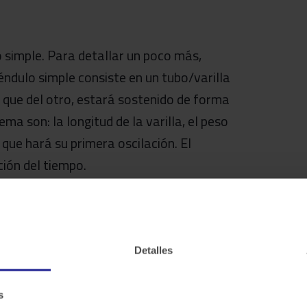
 simple. Para detallar un poco más,
dulo simple consiste en un tubo/varilla
 que del otro, estará sostenido de forma
a son: la longitud de la varilla, el peso
a que hará su primera oscilación. El
ción del tiempo.
ra. Entre sus componentes más notorios
, la geografía del planeta, etc. Uno de los
Detalles
o de estos componentes es el clima de la
s