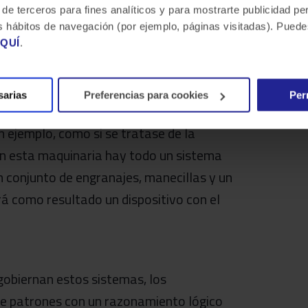
 de terceros para fines analíticos y para mostrarte publicidad p
 tus hábitos de navegación (por ejemplo, páginas visitadas). Pue
QUÍ
.
una ley o regla que siempre va a cumplir
sarias
Preferencias para cookies
Per
n otras palabras, está determinado por
n ejemplo, como si se tratase de la
 En esta maquinaria hay todo un sistema
 conjunto de engranajes, manecillas y un
á como resultado un dispositivo con el
gobiernan estos sistemas, los
e patrones con un razonamiento lógico