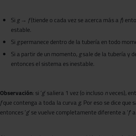
Si
g
→
f
(tiende o cada vez se acerca más a
f
) ent
estable.
Si
g
permanece dentro de la tubería en todo momen
Si a partir de un momento,
g
sale de la tubería y d
entonces el sistema es inestable.
Observación
: si ‘
g
’ saliera 1 vez (o incluso
n
veces), en
f
que contenga a toda la curva
g
. Por eso se dice que 
entonces ‘
g
’ se vuelve completamente diferente a ‘
f
’ 