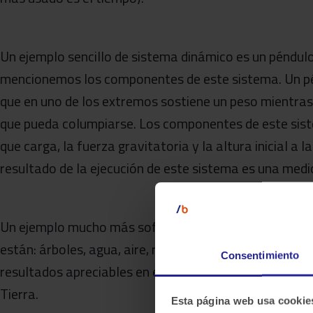
Un ejemplo sencillo de sistema dinámico es un péndulo
mencionemos los componentes de este sistema. Un pén
que en uno de los extremos sostiene un peso mientras
que pueda columpiarse. Los componentes de este sistem
que carga, la fuerza gravitatoria y la altura inicial a l
resultado de la ejecución de este sistema es una medi
Un ejemplo mucho más sofisticado es el planeta Tier
están: árboles, agua, aire, radiación recibida por el sol
Consentimiento
resultados apreciables en este sistema como resultad
Tierra.
Esta página web usa cookie