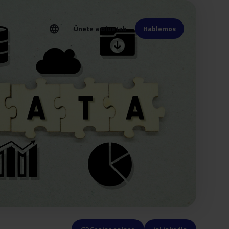
language
Únete a Bluetab
Hablemos