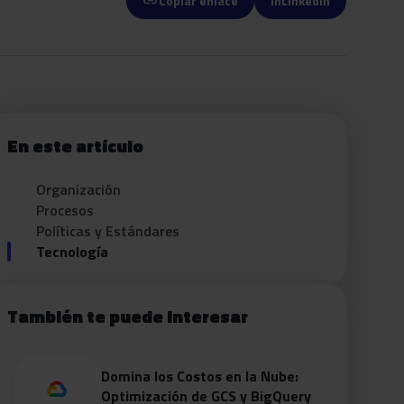
link
Copiar enlace
in
LinkedIn
En este artículo
Organización
Procesos
Políticas y Estándares
Tecnología
También te puede interesar
Domina los Costos en la Nube:
Optimización de GCS y BigQuery