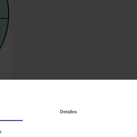
no de Datos es necesario para la
n que aspectos se estaría se centraría.
Detalles
s