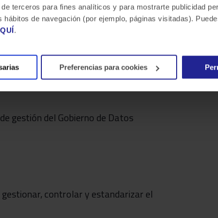
 de terceros para fines analíticos y para mostrarte publicidad p
 tus hábitos de navegación (por ejemplo, páginas visitadas). Pue
tración de los activos de datos de la
QUÍ
.
sarias
Preferencias para cookies
Per
de gestión del Gobierno de Datos
gestionar, controlar y estandarizar el