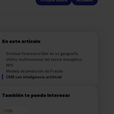
link
Copiar enlace
in
LinkedIn
En este artículo
Entidad financiera líder en su geografía
Utility multinacional del sector energético
NPS
Modelo de predicción de Fraude
CRM con inteligencia artificial
También te puede interesar