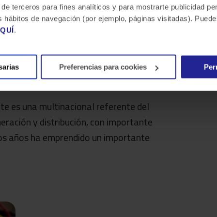
 de terceros para fines analíticos y para mostrarte publicidad p
 tus hábitos de navegación (por ejemplo, páginas visitadas). Pue
QUÍ
.
or energético
sarias
Preferencias para cookies
Per
te es una multinacional referente del
neración y distribución, con importante
mos años ha emprendido un importante