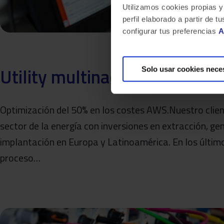
Utilizamos cookies propias y
perfil elaborado a partir de
configurar tus preferencias
A
Utility multinacional del sect
Solo usar cookies nece
Optimización del 50% en los costes AWS.Nuestro clien
sector de la energía con inversiones en extracción, ge
implantación en Europa y Latinoamérica. En los últi
proceso…