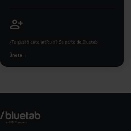
Únete a Bluetab
person_add
¿Te gustó este artículo? Se parte de Bluetab.
Únete
→