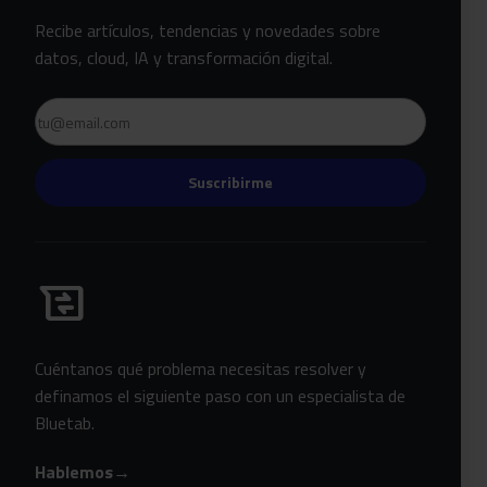
Recibe artículos, tendencias y novedades sobre
datos, cloud, IA y transformación digital.
Email
Suscribirme
Habla con Bluetab
business_messages
Cuéntanos qué problema necesitas resolver y
definamos el siguiente paso con un especialista de
Bluetab.
Hablemos
→