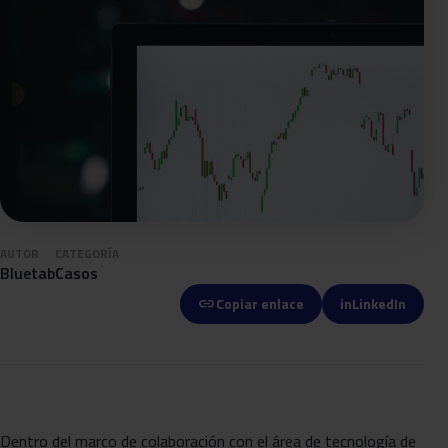
AUTOR
CATEGORÍA
Bluetab
Casos
link
Copiar enlace
in
LinkedIn
Dentro del marco de colaboración con el área de tecnología de