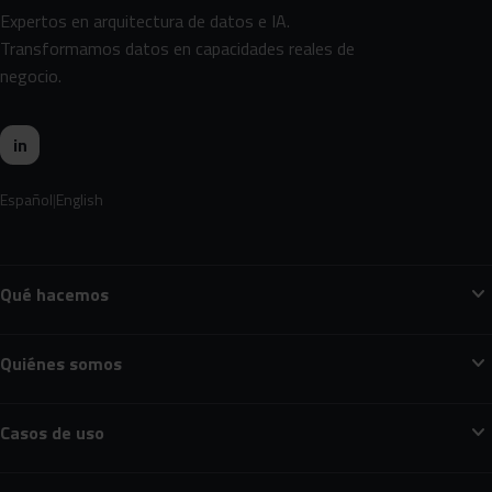
Expertos en arquitectura de datos e IA.
Transformamos datos en capacidades reales de
negocio.
in
Español
English
expand_more
Qué hacemos
expand_more
Quiénes somos
expand_more
Casos de uso