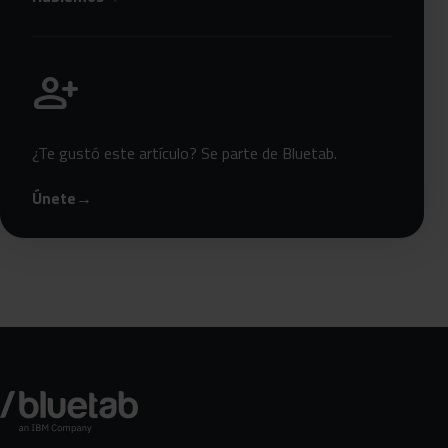
Únete a Bluetab
person_add
¿Te gustó este artículo? Se parte de Bluetab.
Únete
→