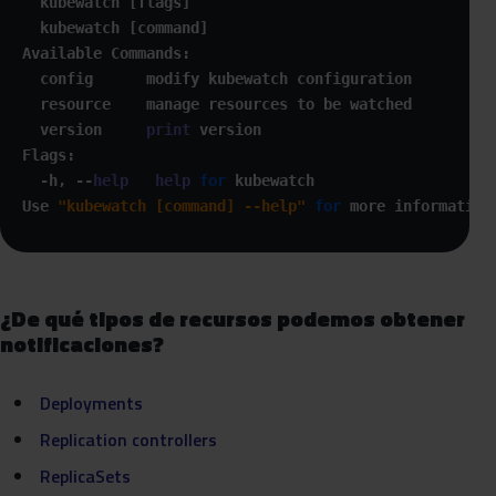
  kubewatch [flags]

  kubewatch [command]

Available Commands:

  config      modify kubewatch configuration

  resource    manage resources to be watched

  version     
print
 version

Flags:

  -h, --
help
help
for
 kubewatch

Use 
"kubewatch [command] --help"
for
 more information
¿De qué tipos de recursos podemos obtener
notificaciones?
Deployments
Replication controllers
ReplicaSets