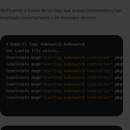
Verificamos a través de los logs que ambos contenedores han
levantado correctamente y sin mensajes de error:
$ kubectl logs kubewatch kubewatch

==> Config file exists...

level=info msg=
"Starting kubewatch controller"
 pkg=ku
level=info msg=
"Starting kubewatch controller"
 pkg=ku
level=info msg=
"Starting kubewatch controller"
 pkg=
"k
level=info msg=
"Starting kubewatch controller"
 pkg=
"k
level=info msg=
"Starting kubewatch controller"
 pkg=ku
level=info msg=
"Starting kubewatch controller"
 pkg=ku
level=info msg=
"Starting kubewatch controller"
... 