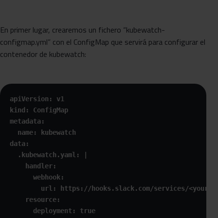
En primer lugar, crearemos un fichero “kubewatch-
configmap.yml” con el ConfigMap que servirá para configurar el
contenedor de kubewatch:
apiVersion: v1

kind: ConfigMap

metadata:

  name: kubewatch

data:

  .kubewatch.yaml: |

    handler:

      webhook:

        url: https://hooks.slack.com/services/<your_we
    resource:

      deployment: true
