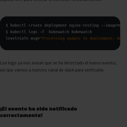
$ kubectl create deployment nginx-testing --image=ngin
$ kubectl logs -f  kubewatch kubewatch

level=info msg=
"Processing update to deployment: defa
Los logs ya nos avisan que se ha detectado el nuevo evento,
así que vamos a nuestro canal de slack para verificarlo:
¡El evento ha sido notificado
correctamente!