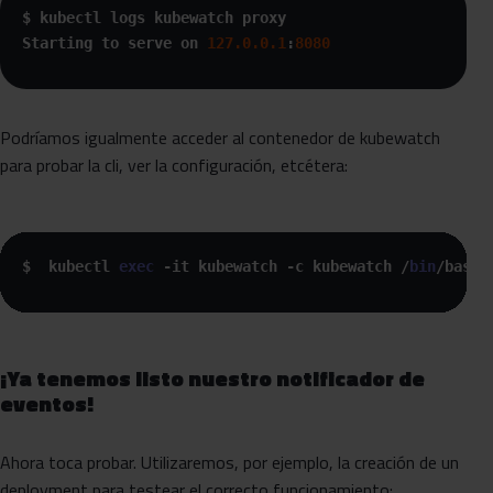
$ kubectl logs kubewatch proxy

Starting to serve on 
127.0
.0
.1
:
8080
Podríamos igualmente acceder al contenedor de kubewatch
para probar la cli, ver la configuración, etcétera:
$  kubectl 
exec
 -it kubewatch -c kubewatch /
bin
/bash 
¡Ya tenemos listo nuestro notificador de
eventos!
Ahora toca probar. Utilizaremos, por ejemplo, la creación de un
deployment para testear el correcto funcionamiento: