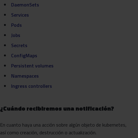
DaemonSets
Services
Pods
Jobs
Secrets
Config
M
aps
Persiste
nt
volum
es
Namespaces
Ingress controllers
¿Cuándo recibiremos una notificación?
En cuanto haya una acción sobre algún objeto de kubernetes,
así como creación, destrucción o actualización.