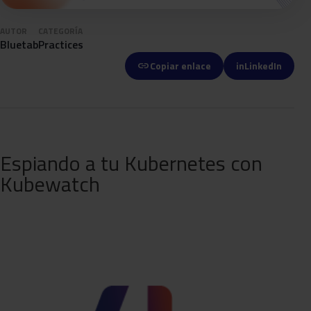
AUTOR
CATEGORÍA
Bluetab
Practices
link
Copiar enlace
in
LinkedIn
Espiando a tu Kubernetes con
Kubewatch