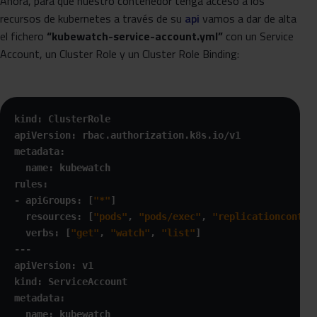
Ahora, para que nuestro contenedor tenga acceso a los
recursos de kubernetes a través de su
api
vamos a dar de alta
el fichero
“kubewatch-service-account.yml”
con un Service
Account, un Cluster Role y un Cluster Role Binding:
kind: ClusterRole

apiVersion: rbac.authorization.k8s.io/v1

metadata:

  name: kubewatch

rules:

- apiGroups: [
"*"
]

  resources: [
"pods"
, 
"pods/exec"
, 
"replicationcontro
  verbs: [
"get"
, 
"watch"
, 
"list"
]

---

apiVersion: v1

kind: ServiceAccount

metadata:

  name: kubewatch
