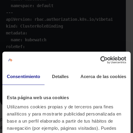
  namespace: default

---

apiVersion: rbac.authorization.k8s.io/v1beta1

kind: ClusterRoleBinding

metadata:

  name: kubewatch

roleRef:

  apiGroup: rbac.authorization.k8s.io

  kind: ClusterRole

  name: kubewatch

subjects:

Consentimiento
Detalles
Acerca de las cookies
  - kind: ServiceAccount

    name: kubewatch

    namespace: default 
Esta página web usa cookies
Utilizamos cookies propias y de terceros para fines
analíticos y para mostrarte publicidad personalizada en
Por último, crearemos un fichero
“kubewatch.yml”
para
base a un perfil elaborado a partir de tus hábitos de
desplegar la aplicación:
navegación (por ejemplo, páginas visitadas). Puedes