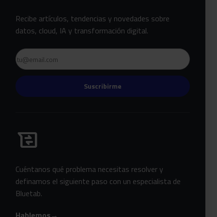
Recibe artículos, tendencias y novedades sobre
datos, cloud, IA y transformación digital.
Email
Suscribirme
Habla con Bluetab
business_messages
Cuéntanos qué problema necesitas resolver y
definamos el siguiente paso con un especialista de
Bluetab.
Hablemos
→