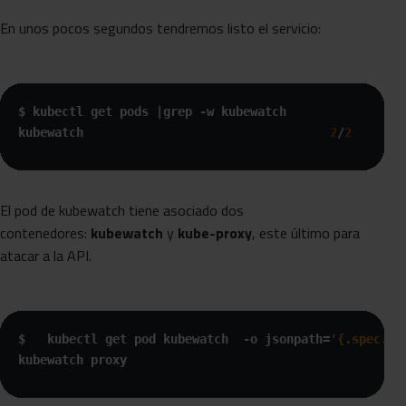
En unos pocos segundos tendremos listo el servicio:
$ kubectl get pods |grep -w kubewatch

kubewatch                                  
2
/
2
     Ru
El pod de kubewatch tiene asociado dos
contenedores:
kubewatch
y
kube-proxy
, este último para
atacar a la API.
$   kubectl get pod kubewatch  -o jsonpath=
'{.spec.co
kubewatch proxy 