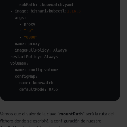
      subPath: .kubewatch.yaml

  - image: bitnami/kubectl:
1.16
.3
    args:

      - proxy

      - 
"-p"
      - 
"8080"
    name: proxy

    imagePullPolicy: Always

  restartPolicy: Always

  volumes:

  - name: config-volume

    configMap:

      name: kubewatch

      defaultMode: 0755 
Vemos que el valor de la clave “
mountPath
” será la ruta del
fichero donde se escribirá la configuración de nuestro