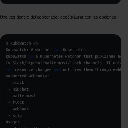
Una vez dentro del contenedor podéis jugar con las opciones:
$ kubewatch -h

Kubewatch: A watcher 
for
 Kubernetes

kubewatch 
is
 a Kubernetes watcher that publishes notif
for
 resource changes 
and
 notifies them through webhook
supported webhooks:

 - slack

 - hipchat

 - mattermost

 - flock

 - webhook

 - smtp

Usage:
