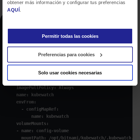
obtener más información y configurar tus preferencias
AQUÍ
.
apiVersion: v1

kind: Pod

Permitir todas las cookies
metadata:

  name: kubewatch

  namespace: default

Preferencias para cookies
spec:

  serviceAccountName: kubewatch

Solo usar cookies necesarias
  containers:

  - image: bitnami/kubewatch:
0.0
.4
    imagePullPolicy: Always

    name: kubewatch

    envFrom:

      - configMapRef:

          name: kubewatch

    volumeMounts:

    - name: config-volume

      mountPath: /opt/bitnami/kubewatch/.kubewatch.yam