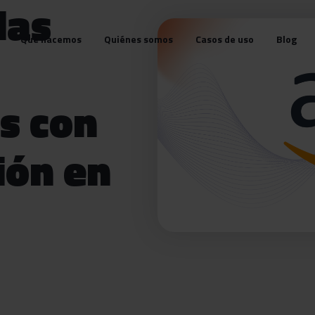
las
Qué hacemos
Quiénes somos
Casos de uso
Blog
s con
ión en