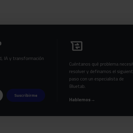
Habla con Bluetab
b
business_messages
d, IA y transformación
Cuéntanos qué problema necesi
resolver y definamos el siguien
paso con un especialista de
Bluetab.
Suscribirme
Hablemos
→