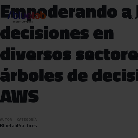
Empoderando a 
Inicio
decisiones en
diversos sectore
árboles de decis
AWS
AUTOR
CATEGORÍA
Bluetab
Practices