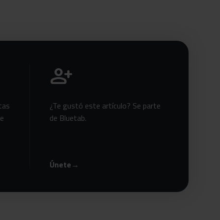
Únete a Bluetab
person_add
tas
¿Te gustó este artículo? Se parte
te
de Bluetab.
Únete
→