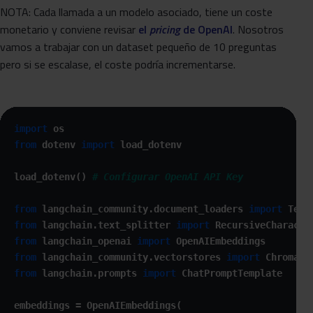
NOTA: Cada llamada a un modelo asociado, tiene un coste
monetario y conviene revisar
el
pricing
de OpenAI
. Nosotros
vamos a trabajar con un dataset pequeño de 10 preguntas
pero si se escalase, el coste podría incrementarse.
import
from
 dotenv 
import
 load_dotenv  

load_dotenv() 
# Configurar OpenAI API Key
from
 langchain_community.document_loaders 
import
from
 langchain.text_splitter 
import
from
 langchain_openai 
import
from
 langchain_community.vectorstores 
import
from
 langchain.prompts 
import
 ChatPromptTemplate

embeddings = OpenAIEmbeddings(
