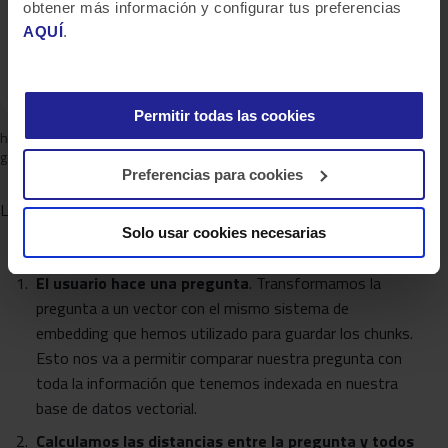
obtener más información y configurar tus preferencias
AQUÍ
.
Permitir todas las cookies
https://www.hopsworks.ai/dictionary/retrieval-augmented-
generation-llm
Preferencias para cookies
La idea intuitiva del funcionamiento de un RAG es la siguiente:
Solo usar cookies necesarias
El usuario hace una pregunta
. Transformamos la
pregunta a un vector con el mismo sistema de
embedding que hemos utilizado para guardar los chunks.
Esto nos va a permitir comparar nuestra pregunta con
toda la información que tenemos indexada en nuestra
base de datos vectorial.
Calculamos las distancias entre la pregunta y todos