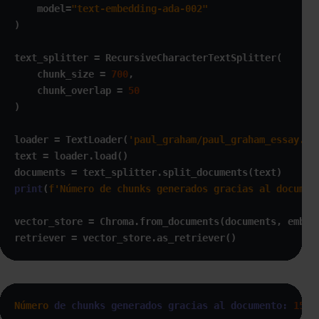
    model=
"text-embedding-ada-002"
)

text_splitter = RecursiveCharacterTextSplitter(

    chunk_size = 
700
,

    chunk_overlap = 
50
)

loader = TextLoader(
'paul_graham/paul_graham_essay.tx
text = loader.load()

print
(
f'Número de chunks generados gracias al documen
vector_store = Chroma.from_documents(documents, embedd
retriever = vector_store.as_retriever()
Número
de chunks generados gracias al documento:
158