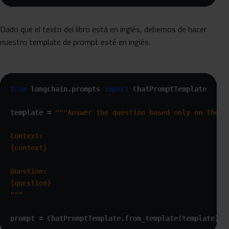
Dado que el texto del libro está en inglés, debemos de hacer
nuestro template de prompt esté en inglés.
from
 langchain.prompts 
import
 ChatPromptTemplate

template = 
"""Answer the question based only on the f
Context:

{context}

Question:

{question}

"""
prompt = ChatPromptTemplate.from_template(template)