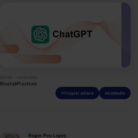
AUTOR
CATEGORÍA
Bluetab
Practices
link
Copiar enlace
in
LinkedIn
Roger Pou Lopez