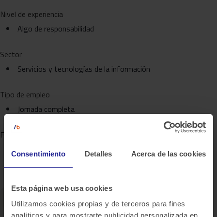
Nivel de experiencia
Algo de responsabilidad
Sector
Servicios y tecnologías de la información
Tipo de empleo
Jornada completa
Funciones laborales
Tecnología de la información
Consentimiento
Detalles
Acerca de las cookies
Ingeniería
Esta página web usa cookies
Utilizamos cookies propias y de terceros para fines
analíticos y para mostrarte publicidad personalizada en