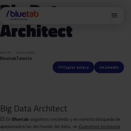
Big Data
menu
Architect
AUTOR
CATEGORÍA
Bluetab
Talento
link
Copiar enlace
in
LinkedIn
Big Data Architect
💥 En
Bluetab
seguimos creciendo y en nuestra búsqueda de
apasionados/as del mundo del dato, 📣 ¡
Queremos incorporar