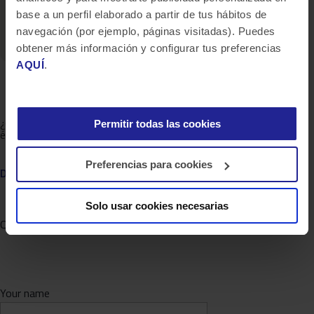
base a un perfil elaborado a partir de tus hábitos de
navegación (por ejemplo, páginas visitadas). Puedes
obtener más información y configurar tus preferencias
AQUÍ
.
¿Quieres saber más de lo que ofrecemos y ver otros casos de
Permitir todas las cookies
éxito?
Preferencias para cookies
DESCUBRE BLUETAB
Solo usar cookies necesarias
Queremos Conocerte
Your name