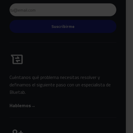
Email
Suscribirme
Habla con Bluetab
business_messages
Cuéntanos qué problema necesitas resolver y
definamos el siguiente paso con un especialista de
Bluetab.
Hablemos
→
Únete a Bluetab