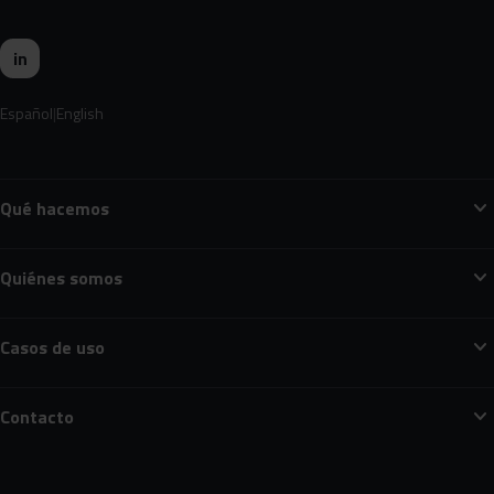
in
Español
English
expand_more
Qué hacemos
expand_more
Quiénes somos
expand_more
Casos de uso
expand_more
Contacto