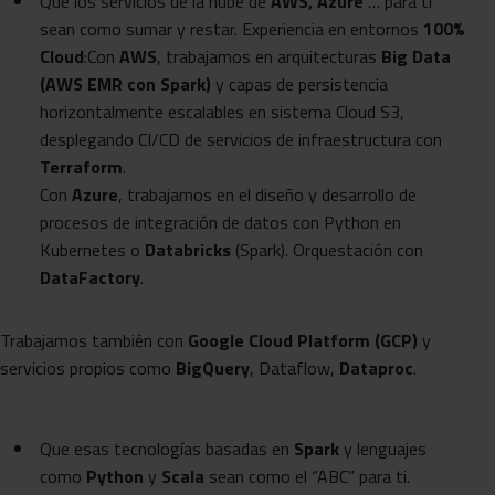
Que los servicios de la nube de
AWS, Azure
… para ti
sean como sumar y restar. Experiencia en entornos
100%
Cloud
:Con
AWS
, trabajamos en arquitecturas
Big Data
(AWS EMR con Spark)
y capas de persistencia
horizontalmente escalables en sistema Cloud S3,
desplegando CI/CD de servicios de infraestructura con
Terraform
.
Con
Azure
, trabajamos en el diseño y desarrollo de
procesos de integración de datos con Python en
Kubernetes o
Databricks
(Spark). Orquestación con
DataFactory
.
Trabajamos también con
Google Cloud Platform (GCP)
y
servicios propios como
BigQuery
, Dataflow,
Dataproc
.
Que esas tecnologías basadas en
Spark
y lenguajes
como
Python
y
Scala
sean como el “ABC” para ti.