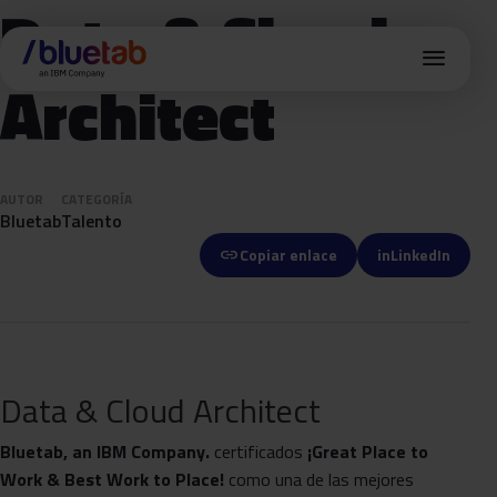
Data & Cloud
menu
Architect
AUTOR
CATEGORÍA
Bluetab
Talento
link
Copiar enlace
in
LinkedIn
Data & Cloud Architect
Bluetab, an IBM Company.
certificados
¡Great Place
to
Work & Best Work to Place!
como una de las mejores