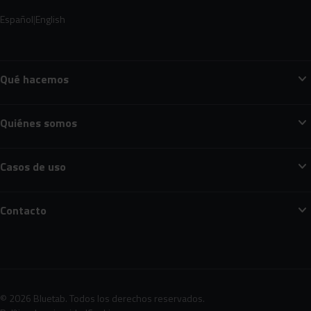
Español
English
expand_more
Qué hacemos
expand_more
Quiénes somos
expand_more
Casos de uso
expand_more
Contacto
© 2026 Bluetab. Todos los derechos reservados.