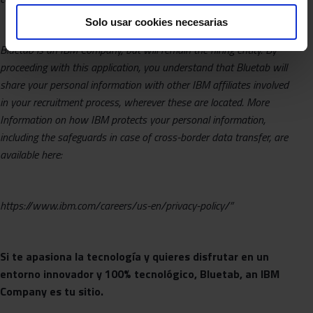
Solo usar cookies necesarias
Bluetab is an IBM Company, but will remain the hiring entity.
By
proceeding with this application, you understand that Bluetab will
share your personal information with other IBM affiliates involved
in your recruitment process, wherever these are located. More
Information on how IBM protects your personal information,
including the safeguards in case of cross-border data transfer, are
available here:
https://www.ibm.com/careers/us-en/privacy-policy/”
Si te apasiona la tecnología y quieres disfrutar en un
entorno innovador y 100% tecnológico, Bluetab, an IBM
Company es tu sitio.