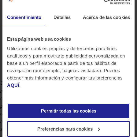
rewards, hasta 800 cursos y certificaciones oficiales.
Además, tendrás a tu alcance el
programa Career
Consentimiento
Detalles
Acerca de las cookies
Coach
para acompañarte en todo lo relativo a tu
desarrollo y crecimiento dentro de Bluetab, con un
sistema objetivo de evaluación continua.
Esta página web usa cookies
¡Tú serás el dueño de tu crecimiento!
Utilizamos cookies propias y de terceros para fines
analíticos y para mostrarte publicidad personalizada en
Tarjeta regalo Pass
por importe de 50€ en el mes de tu
base a un perfil elaborado a partir de tus hábitos de
cumpleaños.
navegación (por ejemplo, páginas visitadas). Puedes
obtener más información y configurar tus preferencias
Consideramos que la diversidad es enriquecedora y queremos velar
AQUÍ
.
por la inclusión e igualdad de oportunidades, por lo que contamos
con un Plan de Igualdad y un Código Ético que recoge estos
principios para garantizar la no discriminación de nuestras
Permitir todas las cookies
colaboradoras y colaboradores por cuestión de raza, color,
nacionalidad, origen social, edad, sexo, estado civil, orientación
sexual, ideología, opiniones políticas, religión o cualquier otra
Preferencias para cookies
condición personal, física o social.