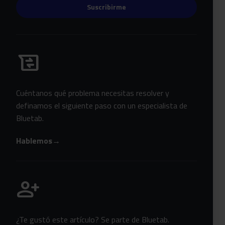
Suscribirme
Habla con Bluetab
business_messages
Cuéntanos qué problema necesitas resolver y
definamos el siguiente paso con un especialista de
Bluetab.
Hablemos
→
Únete a Bluetab
person_add
¿Te gustó este artículo? Se parte de Bluetab.