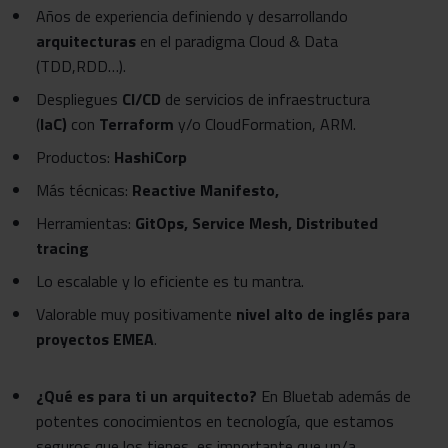
Años de experiencia definiendo y desarrollando
arquitecturas
en el paradigma Cloud & Data
(TDD,RDD…).
Despliegues
CI/CD
de servicios de infraestructura
(
IaC)
con
Terraform
y/o CloudFormation, ARM.
Productos:
HashiCorp
Más técnicas:
Reactive Manifesto,
Herramientas:
GitOps, Service Mesh, Distributed
tracing
Lo escalable y lo eficiente es tu mantra.
Valorable muy positivamente
nivel alto de inglés para
proyectos EMEA
.
¿Qué es para ti un arquitecto?
En Bluetab además de
potentes conocimientos en tecnología, que estamos
seguros que los tienes, es importante que un/a