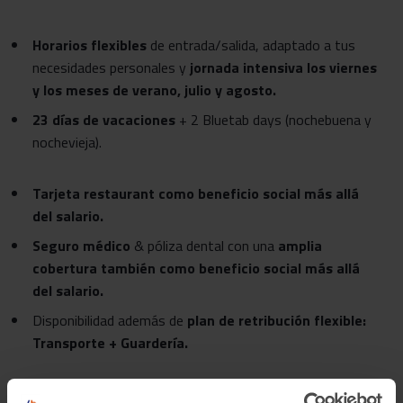
Horarios flexibles
de entrada/salida, adaptado a tus
necesidades personales y
jornada intensiva los viernes
y los meses de verano, julio y agosto.
23 días de vacaciones
+ 2 Bluetab days (nochebuena y
nochevieja).
Tarjeta restaurant como beneficio social más allá
del salario.
Seguro médico
& póliza dental con una
amplia
cobertura también como beneficio social más allá
del salario.
Disponibilidad además de
plan de retribución flexible:
Transporte + Guardería.
Formación continua gamificada a través del plan