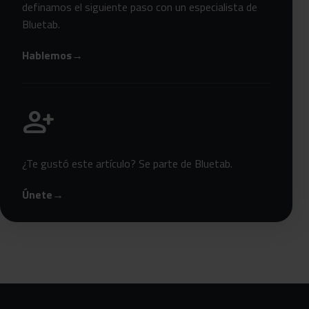
definamos el siguiente paso con un especialista de
Bluetab.
Hablemos
→
Únete a Bluetab
person_add
¿Te gustó este artículo? Se parte de Bluetab.
Únete
→