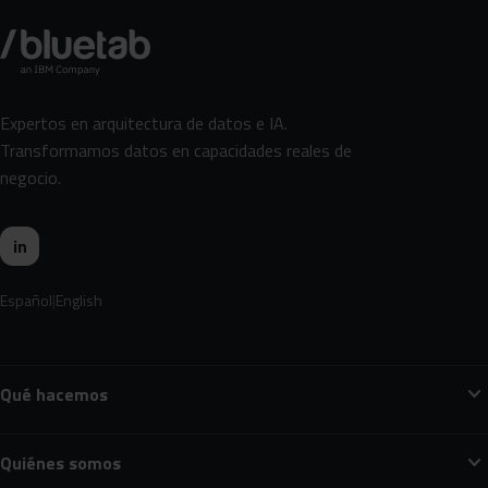
Expertos en arquitectura de datos e IA.
Transformamos datos en capacidades reales de
negocio.
in
Español
English
expand_more
Qué hacemos
expand_more
Quiénes somos