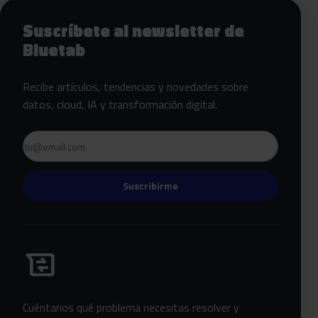
Siguientes pasos con Bluetab
Suscríbete al newsletter de
Bluetab
Recibe artículos, tendencias y novedades sobre
datos, cloud, IA y transformación digital.
Email
Suscribirme
Habla con Bluetab
business_messages
Cuéntanos qué problema necesitas resolver y