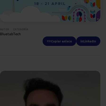
AUTOR
CATEGORÍA
Bluetab
Tech
link
Copiar enlace
in
LinkedIn