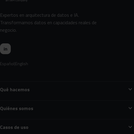
Expertos en arquitectura de datos e IA.
Transformamos datos en capacidades reales de
negocio.
in
Español
English
expand_more
Qué hacemos
expand_more
Quiénes somos
expand_more
Casos de uso