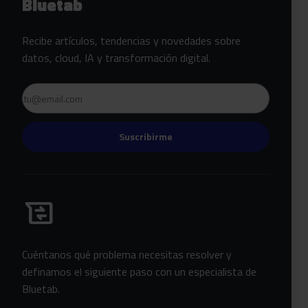
Bluetab
Recibe artículos, tendencias y novedades sobre
datos, cloud, IA y transformación digital.
Email
Suscribirme
Habla con Bluetab
business_messages
Cuéntanos qué problema necesitas resolver y
definamos el siguiente paso con un especialista de
Bluetab.