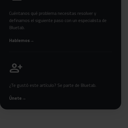
Cuéntanos qué problema necesitas resolver y
definamos el siguiente paso con un especialista de
Bluetab.
Hablemos
→
Únete a Bluetab
person_add
¿Te gustó este artículo? Se parte de Bluetab.
Únete
→