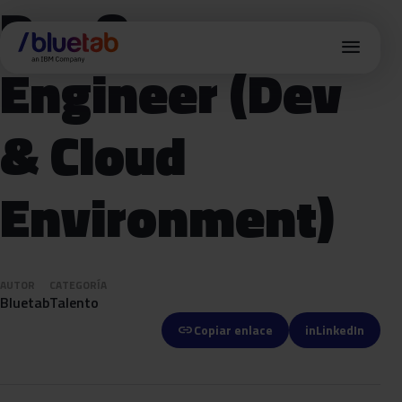
DevOps
menu
Engineer (Dev
& Cloud
Environment)
AUTOR
CATEGORÍA
Bluetab
Talento
link
Copiar enlace
in
LinkedIn