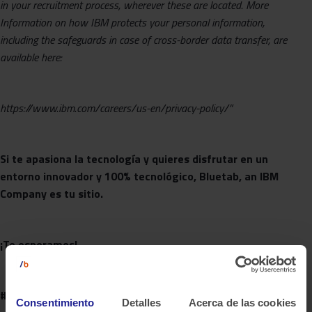
in your recruitment process, wherever these are located. More
Information on how IBM protects your personal information,
including the safeguards in case of cross-border data transfer, are
available here:
https://www.ibm.com/careers/us-en/privacy-policy/”
Si te apasiona la tecnología y quieres disfrutar en un
entorno innovador y 100% tecnológico, Bluetab, an IBM
Company es tu sitio.
¡Te esperamos!
#wearehiring #bluetabanibmcompany #bluetabers
Consentimiento
Detalles
Acerca de las cookies