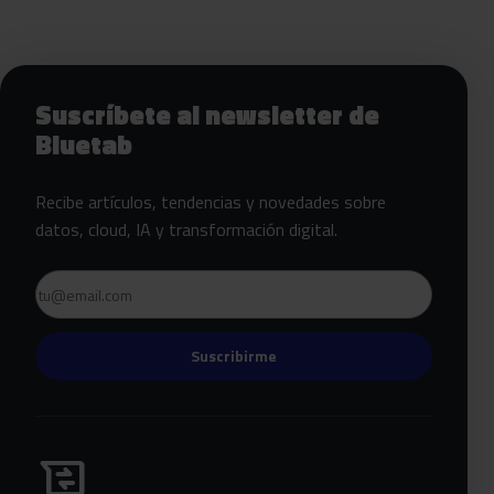
Siguientes pasos con Bluetab
Suscríbete al newsletter de
Bluetab
Recibe artículos, tendencias y novedades sobre
datos, cloud, IA y transformación digital.
Email
Suscribirme
Habla con Bluetab
business_messages