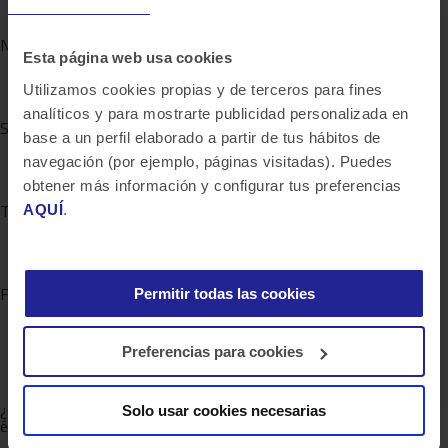
Nivel de experiencia
Esta página web usa cookies
Algo de responsabilidad
Utilizamos cookies propias y de terceros para fines
analíticos y para mostrarte publicidad personalizada en
Sector
base a un perfil elaborado a partir de tus hábitos de
Servicios y tecnologías de la información
navegación (por ejemplo, páginas visitadas). Puedes
obtener más información y configurar tus preferencias
Tipo de empleo
AQUÍ
.
Jornada completa
Funciones laborales
Permitir todas las cookies
Tecnología de la información
Preferencias para cookies
Ingeniería
¿Quieres saber más de lo que ofrecemos y ver otros casos de
Solo usar cookies necesarias
éxito?