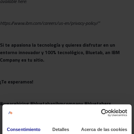
available here:
https://www.ibm.com/careers/us-en/privacy-policy/”
Si te apasiona la tecnología y quieres disfrutar en un
entorno innovador y 100% tecnológico, Bluetab, an IBM
Company es tu sitio.
¡Te esperamos!
#wearehiring #bluetabanibmcompany #bluetabers
Consentimiento
Detalles
Acerca de las cookies