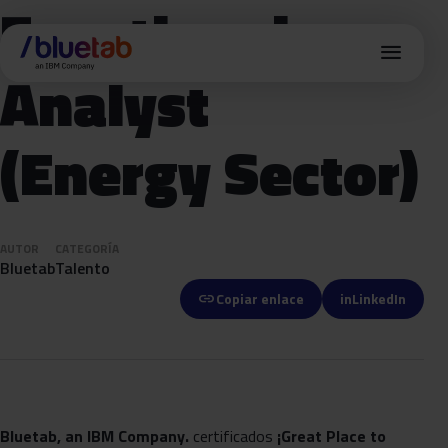
Functional
menu
Analyst
(Energy Sector)
AUTOR
CATEGORÍA
Bluetab
Talento
link
Copiar enlace
in
LinkedIn
Bluetab, an IBM Company.
certificados
¡Great Place
to