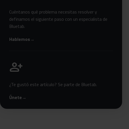
Cuéntanos qué problema necesitas resolver y
definamos el siguiente paso con un especialista de
Bluetab.
Hablemos
→
Únete a Bluetab
person_add
¿Te gustó este artículo? Se parte de Bluetab.
Únete
→