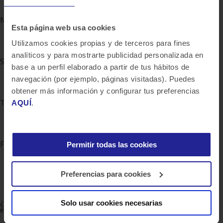
Nivel de experiencia
Esta página web usa cookies
Algo de responsabilidad
Utilizamos cookies propias y de terceros para fines
analíticos y para mostrarte publicidad personalizada en
Sector
base a un perfil elaborado a partir de tus hábitos de
Servicios y tecnologías de la información
navegación (por ejemplo, páginas visitadas). Puedes
obtener más información y configurar tus preferencias
Tipo de empleo
AQUÍ
.
Jornada completa
Funciones laborales
Permitir todas las cookies
Tecnología de la información
Ingeniería
Preferencias para cookies
¿Quieres saber más de lo que ofrecemos y ver otros casos de
Solo usar cookies necesarias
éxito?