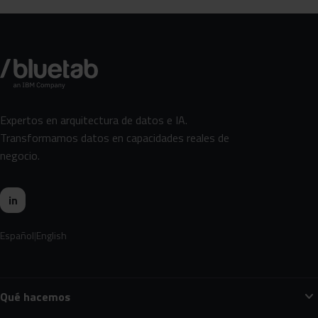
Expertos en arquitectura de datos e IA.
Transformamos datos en capacidades reales de
negocio.
in
Español
English
expand_more
Qué hacemos