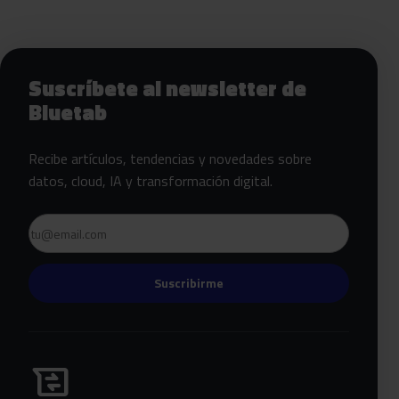
Siguientes pasos con Bluetab
Suscríbete al newsletter de
Bluetab
Recibe artículos, tendencias y novedades sobre
datos, cloud, IA y transformación digital.
Email
Suscribirme
Habla con Bluetab
business_messages